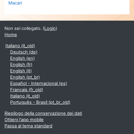
Macari
Non sei collegato. (
Login
)
Home
Italiano ‎(it_old)‎
Deutsch ‎(de)‎
English ‎(en)‎
English ‎(fr)‎
English ‎(it)‎
English ‎(pt_br)‎
Español - Internacional ‎(es)‎
Français ‎(fr_old)‎
Italiano ‎(it_old)‎
Português - Brasil ‎(pt_br_old)‎
Riepilogo della conservazione dei dati
Ottieni l'app mobile
Passa al tema standard