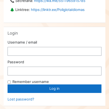
📞 Secretaria:
https://wa.me/5511965915785
🌲 Linktree:
https://linktr.ee/PoliglotaIdiomas
Skip Login
Login
Username / email
Password
Remember username
Lost password?