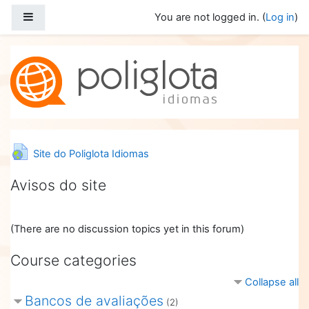
Skip to main content
Side panel
You are not logged in. (
Log in
)
URL
Site do Poliglota Idiomas
Avisos do site
(There are no discussion topics yet in this forum)
Course categories
Collapse all
Bancos de avaliações
(2)