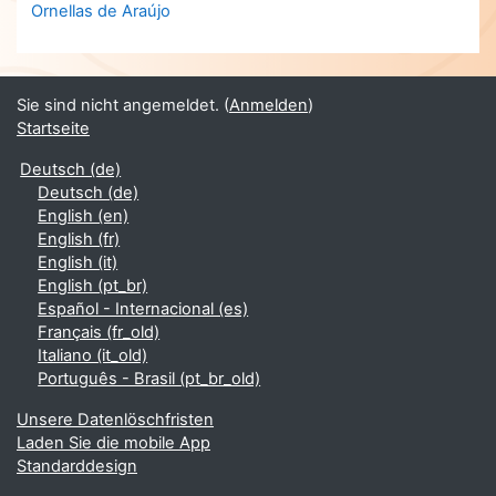
Ornellas de Araújo
Sie sind nicht angemeldet. (
Anmelden
)
Startseite
Deutsch ‎(de)‎
Deutsch ‎(de)‎
English ‎(en)‎
English ‎(fr)‎
English ‎(it)‎
English ‎(pt_br)‎
Español - Internacional ‎(es)‎
Français ‎(fr_old)‎
Italiano ‎(it_old)‎
Português - Brasil ‎(pt_br_old)‎
Unsere Datenlöschfristen
Laden Sie die mobile App
Standarddesign