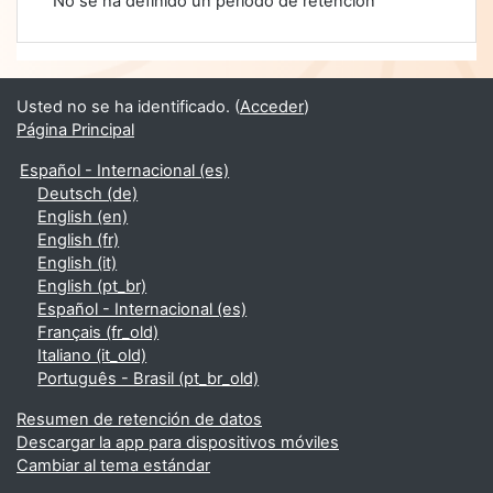
No se ha definido un período de retención
Usted no se ha identificado. (
Acceder
)
Página Principal
Español - Internacional ‎(es)‎
Deutsch ‎(de)‎
English ‎(en)‎
English ‎(fr)‎
English ‎(it)‎
English ‎(pt_br)‎
Español - Internacional ‎(es)‎
Français ‎(fr_old)‎
Italiano ‎(it_old)‎
Português - Brasil ‎(pt_br_old)‎
Resumen de retención de datos
Descargar la app para dispositivos móviles
Cambiar al tema estándar